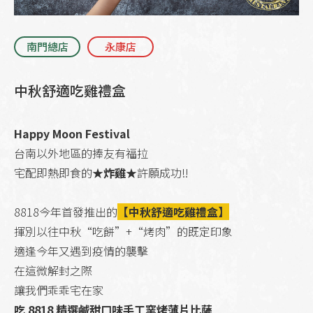
南門總店
永康店
中秋舒適吃雞禮盒
Happy Moon Festival
台南以外地區的捧友有福拉
宅配即熱即食的
★炸雞★
許願成功‼
8818今年首發推出的
【中秋舒適吃雞禮盒】
揮別以往中秋“吃餅”+“烤肉”的既定印象
適逢今年又遇到疫情的襲擊
在這微解封之際
讓我們乖乖宅在家
吃 8818 精選鹹甜口味手工窯烤薄片比薩