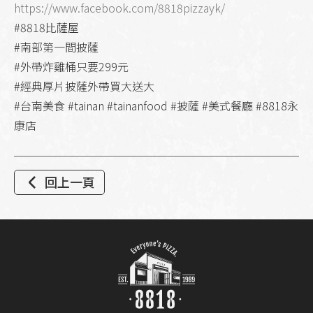
https://www.facebook.com/8818pizzayk/
#8818比薩屋
#南部第一間披薩
#外帶炸雞桶只要299元
#經典厚片披薩外帶買大送大
#台南美食 #tainan #tainanfood #披薩 #美式餐廳 #8818永
康店
回上一頁