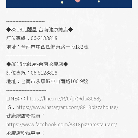
-------------------------
◆8818比薩屋-台南健康總店◆
訂位專線：06-2138818
地址：台南市中西區健康路一段182號
--------------------------
◆8818比薩屋-台南永康店◆
訂位專線：06-5128818
地址：台南市永康區中山南路106-9號
--------------------------
LINE@：
https://line.me/R/ti/p/@dtx8058y
IG：
https://www.instagram.com/8818pizzahouse/
健康總店粉絲頁：
https://www.facebook.com/8818pizzarestaurant/
永康店粉絲專頁：