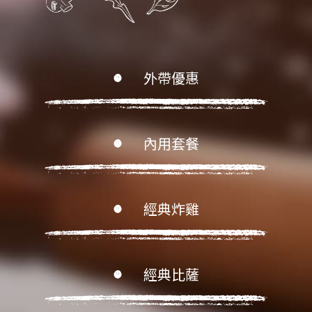
外帶優惠
內用套餐
經典炸雞
經典比薩