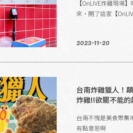
【OnLIVE炸雞現場
來，開了這家【OnLI
2023-11-20
台南炸雞獵人！顛
炸雞!!欲罷不能
台南不愧是美食聚集地
有點意思啊