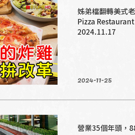
姊弟檔翻轉美式老
Pizza Resta
2024.11.17
2024-11-25
營業35個年頭，8