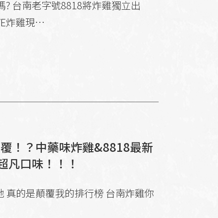
】嗎? 台南老字號8818將炸雞獨立出
VE炸雞現…
覆！？中藥味炸雞&8818最新
的超凡口味！！！
 真的是顛覆我的排行榜 台南炸雞你