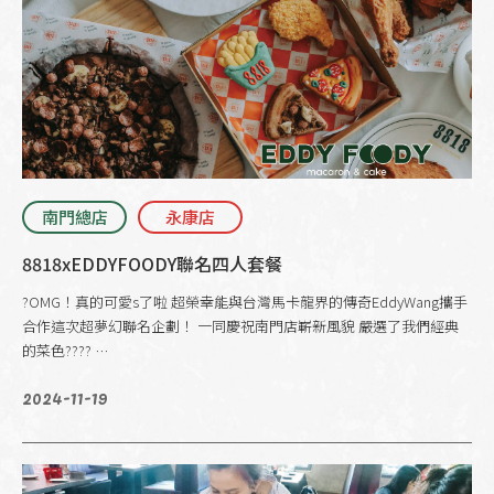
南門總店
永康店
8818xEDDYFOODY聯名四人套餐
?OMG！真的可愛s了啦 超榮幸能與台灣馬卡龍界的傳奇EddyWang攜手
合作這次超夢幻聯名企劃！ 一同慶祝南門店嶄新風貌 嚴選了我們經典
的菜色???? …
2024-11-19