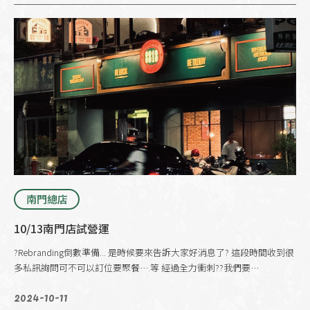
南門總店
10/13南門店試營運
?Rebranding倒數準備... 是時候要來告訴大家好消息了? 這段時間收到很
多私訊詢問可不可以訂位要聚餐….等 經過全力衝刺??我們要…
2024-10-11