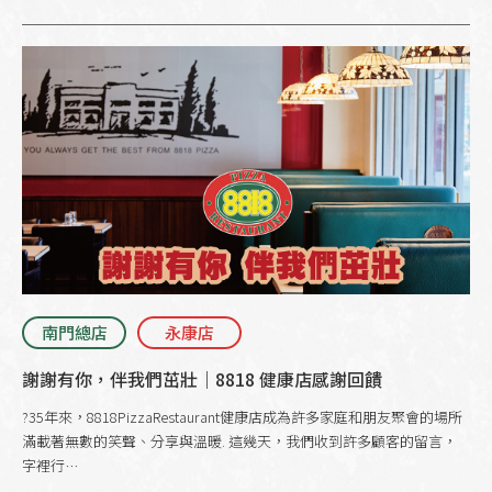
南門總店
永康店
謝謝有你，伴我們茁壯｜8818 健康店感謝回饋
?35年來，8818PizzaRestaurant健康店成為許多家庭和朋友聚會的場所
滿載著無數的笑聲、分享與溫暖. 這幾天，我們收到許多顧客的留言，
字裡行…