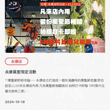
永康店
永康萬聖限定活動
??萬聖節即將來臨~~~ 永康店也打造成一個充滿趣味的萬聖節氛圍 即日
起至11/03來永康店內用 凡有萬聖節相關裝扮 拍照打卡即贈 ?9吋厚片比
薩兌換券乙張/…
2024-10-18