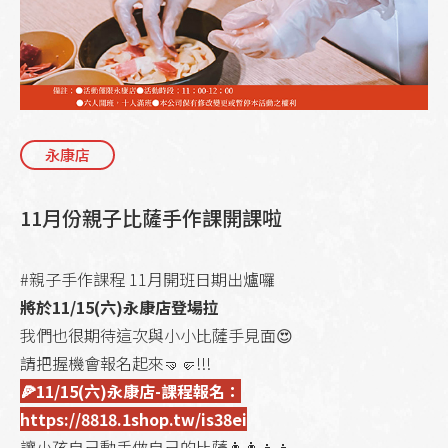
永康店
11月份親子比薩手作課開課啦
#親子手作課程 11月開班日期出爐囉
將於11/15(六)永康店登場拉
我們也很期待這次與小小比薩手見面😍
請把握機會報名起來🤜🤛!!!
🍕11/15(六)永康店-課程報名：
https://8818.1shop.tw/is38ei
讓小孩自己動手做自己的比薩👨‍👩‍👧‍👦