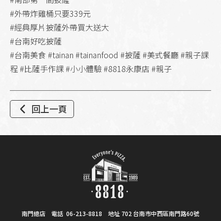
#外帶炸雞桶只要339元
#經典厚片披薩外帶買大送大
#台南好吃披薩
#台南美食 #tainan #tainanfood #披薩 #美式餐廳 #親子課
程 #比薩手作課 #小小體驗 #8818永康店 #親子
回上一頁
南門總店 電話
06-213-8818
地址 702 台南市中西區南門路60號