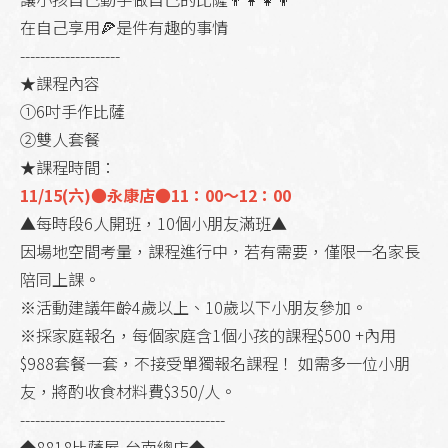
在自己享用🍕是件有趣的事情
--------------------
★課程內容
①6吋手作比薩
②雙人套餐
★課程時間：
11/15(六)●永康店●11：00～12：00
▲每時段6人開班，10個小朋友滿班▲
因場地空間考量，課程進行中，若有需要，僅限一名家長
陪同上課。
※活動建議年齡4歲以上、10歲以下小朋友參加。
※採家庭報名，每個家庭含1個小孩的課程$500 +內用
$988套餐一套，不接受單獨報名課程！ 如需多一位小朋
友，將酌收食材料費$350/人。
-----------------------------------------
◆8818比薩屋-台南總店◆