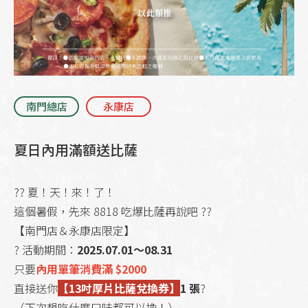
南門總店
永康店
夏日內用滿額送比薩
?? 夏！天！來！了！
這個暑假，先來 8818 吃爆比薩再說吧 ??
【南門店＆永康店限定】
? 活動期間：
2025.07.01～08.31
只要
內用單筆消費滿 $2000
直接送你
【13吋厚片比薩兌換券】
1 張
?
（下次想吃什麼口味都可以換！）