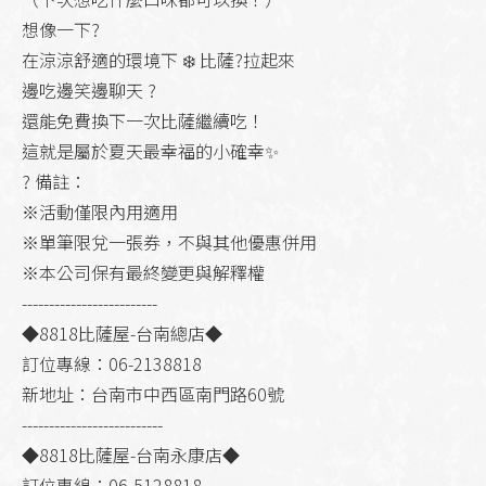
想像一下?
在涼涼舒適的環境下 ❄️ 比薩?拉起來
邊吃邊笑邊聊天 ?
還能免費換下一次比薩繼續吃！
這就是屬於夏天最幸福的小確幸✨
? 備註：
※活動僅限內用適用
※單筆限兌一張券，不與其他優惠併用
※本公司保有最終變更與解釋權
-------------------------
◆8818比薩屋-台南總店◆
訂位專線：06-2138818
新地址：台南市中西區南門路60號
--------------------------
◆8818比薩屋-台南永康店◆
訂位專線：06-5128818