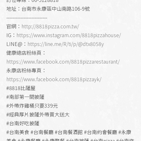
地址：台南市永康區中山南路106-9號
--------------------------
官網：
http://8818pizza.com.tw/
IG：
https://www.instagram.com/8818pizzahouse/
LINE@：
https://line.me/R/ti/p/@dtx8058y
健康總店粉絲頁：
https://www.facebook.com/8818pizzarestaurant/
永康店粉絲專頁：
https://www.facebook.com/8818pizzayk/
#8818比薩屋
#南部第一間披薩
#外帶炸雞桶只要339元
#經典厚片披薩外帶買大送大
#台南好吃披薩
#台南美食 #台南餐廳 #台南餐酒館 #台南約會餐廳 #永康
美食 #永康餐廳 #永康聚餐 #台南披薩 #台南pizza #台南炸