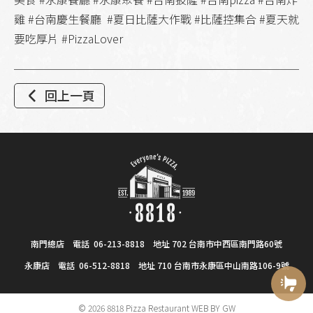
雞 #台南慶生餐廳 #夏日比薩大作戰 #比薩控集合 #夏天就
要吃厚片 #PizzaLover
回上一頁
南門總店 電話
06-213-8818
地址 702 台南市中西區南門路60號
永康店 電話
06-512-8818
地址 710 台南市永康區中山南路106-9號
© 2026 8818 Pizza Restaurant WEB BY
GW