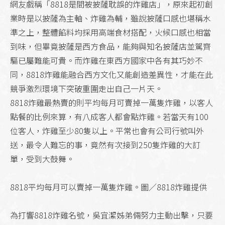
網友戲稱「8818是間被披薩耽誤的炸雞店」，原來起初創
業時是以披薩為主軸、炸雞為輔，雖說披薩口感也堪稱水
準之上，整體餡料均採用高端食材搭配，火候口感也相當
到味，但畢竟披薩是西方食品，能夠與知名披薩店並駕齊
驅已屬難能可貴。而炸雞在東西方國家中各有其巧妙不
同，8818炸雞能融合西方文化又能創造差異性，才能在此
競爭激烈環境下突破重圍走出自己一片天。
8818炸雞最熱賣的則平均每月可賣掉一萬隻炸雞，以客人
點餐的比例來算，有八成客人都會點炸雞。若當天有100
位客人，炸雞至少80隻以上。平常也會有公司行號叫外
送，最令人難忘的事，竟然有次接到250隻炸雞的大訂
單，受到大鼓舞。
8818平均每月可以賣掉一萬隻炸雞。圖／8818炸雞提供
為打響8818炸雞名號，吳宜潔姊弟倆努力主動出擊，只要