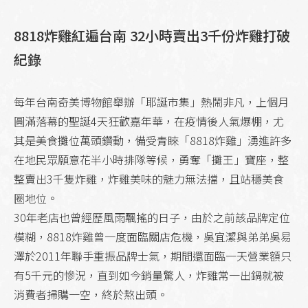
8818炸雞紅遍台南 32小時賣出3千份炸雞打破
紀錄
每年台南奇美博物館舉辦「耶誕市集」熱鬧非凡，上個月
圓滿落幕的聖誕4天狂歡嘉年華，在疫情後人氣爆棚，尤
其是美食攤位萬頭鑽動，備受青睞「8818炸雞」湧進許多
在地民眾願意花半小時排隊等候，勇奪「攤王」寶座，整
整賣出3千隻炸雞，炸雞美味的魅力無法擋，且站穩美食
圈地位。
30年老店也曾經歷風雨飄搖的日子，由於之前該品牌定位
模糊，8818炸雞曾一度面臨關店危機，吳宜潔與弟弟吳易
澤於2011年聯手重振品牌士氣，期間還面臨一天營業額只
有5千元的慘況，直到如今銷量驚人，炸雞常一出鍋就被
消費者掃購一空，終於熬出頭。