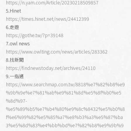
https://n.yam.com/Article/20230218509857
5.Hinet
https://times.hinet.net/news/24412399
6.走遊
https://gothe.tw/?p=39148
7.owl news
https://www.owlting.com/news/articles/283362
8.找新聞
https://findnewstoday.net/archives/24110
9.一指通
https://www.searchmap.com.tw/8818%e7%82%b8%e9
%9b%9e%e7%81%ab%e9%81%8d%e5%8f%b0%e5
%8d%97-
%e5%89%b5%e7%b4%80%e9%8c%8432%e5%b0%8
f%e6%99%82%e5%85%a7%e8%b3%a3%e5%87%ba
3%e5%8d%83%e4%bb%bd%e7%82%b8%e9%9b%9