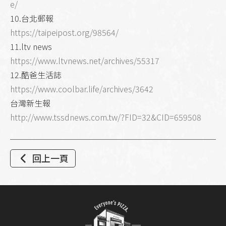
e/
10.台北郵報
https://taipeipost.org/98564/
11.ltv news
https://www.ltvnews.net/archives/55317
12.酷爸生活誌
https://www.coolbar.life/archives/3642
台灣新生報
http://www.tssdnews.com.tw/?FID=32&CID=659508
回上一頁