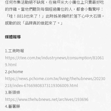
任何市集活動絕不缺席，在幾坪米大小攤位上只賣最好吃
的炸雞。當他們聽到每個經過攤位的人，都會小聲驚呼：
「哇！8818也來了！」此時姊弟倆終於落下心中大石頭，
感動的說「品牌真的做起來了。」
媒體報導
1.工商時報
https://ctee.com.tw/industrynews/consumption/81061
9.html
2.pchome
https://news.pchome.com.tw/living/thehubnews/20230
218/index-67669808373119306009.html
3.新頭條
https://www.thehubnews.net/archives/193696
4.蕃薯藤